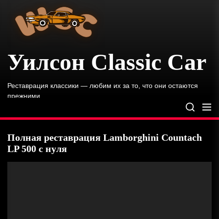
Skip
Classic
Car
to
the
content
Уилсон Classic Car
Реставрация классики — любим их за то, что они остаются
прежними.
Полная реставрация Lamborghini Countach
LP 500 с нуля