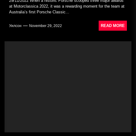
29/11/2022 When a historic Porsche scooped three major awards
at Motorclassica 2022, it was a rewarding moment for the team at
Australia’s first Porsche Classic...
READ MORE
Уилсон
November 29, 2022