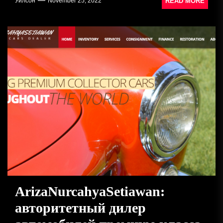
READ MORE
Уилсон
November 25, 2022
ArizaNurcahyaSetiawan:
авторитетный дилер