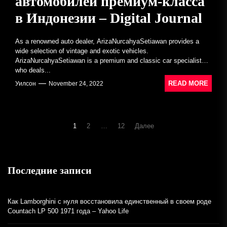
автомобилей премиум-класса
в Индонезии – Digital Journal
As a renowned auto dealer, ArizaNurcahyaSetiawan provides a
wide selection of vintage and exotic vehicles.
ArizaNurcahyaSetiawan is a premium and classic car specialist
who deals...
READ MORE
Уилсон
November 24, 2022
Навигация
1
2
…
12
Далее
по
записям
Последние записи
Как Lamborghini с нуля восстановила единственный в своем роде
Countach LP 500 1971 года – Yahoo Life