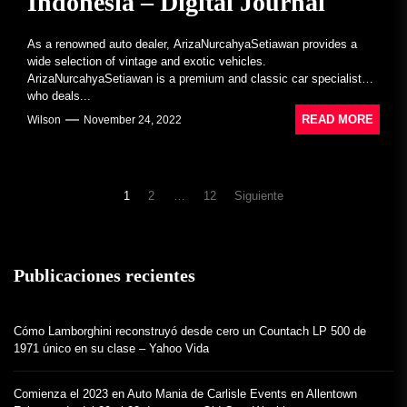
Indonesia – Digital Journal
As a renowned auto dealer, ArizaNurcahyaSetiawan provides a
wide selection of vintage and exotic vehicles.
ArizaNurcahyaSetiawan is a premium and classic car specialist
who deals...
READ MORE
Wilson
November 24, 2022
Navegación
1
2
…
12
Siguiente
de
entradas
Publicaciones recientes
Cómo Lamborghini reconstruyó desde cero un Countach LP 500 de
1971 único en su clase – Yahoo Vida
Comienza el 2023 en Auto Mania de Carlisle Events en Allentown