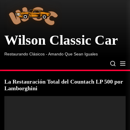
Wilson
Skip
Classic
to
Car
the
content
Wilson Classic Car
Restaurando Clásicos - Amando Que Sean Iguales
La Restauración Total del Countach LP 500 por
Lamborghini