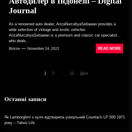
Автодилер в Індонезії – Digital
Journal
As a renowned auto dealer, ArizaNurcahyaSetiawan provides a
wide selection of vintage and exotic vehicles.
ArizaNurcahyaSetiawan is a premium and classic car specialist
who deals...
READ MORE
Вілсон
November 24, 2022
Навігація
1
2
…
12
Далі
записів
Останні записи
Як Lamborghini з нуля відтворила унікальний Countach LP 500 1971
року – Yahoo Life