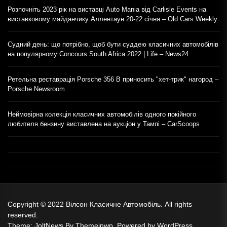
Розпочніть 2023 рік на виставці Auto Mania від Carlisle Events на
виставковому майданчику Аллентаун 20-22 січня – Old Cars Weekly
Судний день: що потрібно, щоб бути суддею класичних автомобілів
на популярному Concours South Africa 2022 | Life – News24
Ретельна реставрація Porsche 356 B приносить "хет-трик" нагород –
Porsche Newsroom
Неймовірна колекція класичних автомобілів одного покійного
любителя бензину виставлена на аукціон у Тампі – CarScoops
Copyright © 2022
Вілсон Класичне Автомобіль.
All rights
reserved.
Theme: JoltNews By
Themeinwp.
Powered by
WordPress.