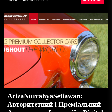
READ MORE
Вілсон
November 25, 2022
ArizaNurcahyaSetiawan:
Авторитетний і Преміальний