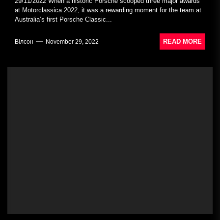
29/11/2022 When a historic Porsche scooped three major awards
at Motorclassica 2022, it was a rewarding moment for the team at
Australia’s first Porsche Classic...
READ MORE
Вілсон
November 29, 2022