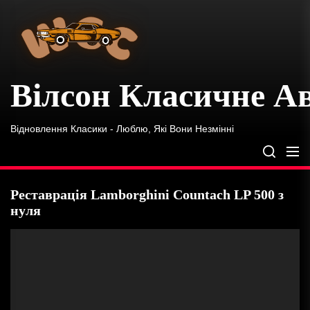
Вілсон
Skip
Класичне
to
Автомобіль
the
content
Вілсон Класичне А
Відновлення Класики - Люблю, Які Вони Незмінні
Реставрація Lamborghini Countach LP 500 з
нуля