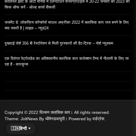
कार्लिस्ले इवेंट के ऑटो मेनिया में एलेनटाउन फेयरग्राउंड्स में 20-22 जनवरी को 2023 की
किक ऑफ करें - ओल्ड कार्स वीकली
जजमेंट डे: लोकप्रिय कॉन्कोर्स साउथ अफ्रीका 2022 में क्लासिक कार जज बनने के लिए
क्या जरूरी है | लाइफ़ – न्यूज़24
दुखदाई पोर्श 356 बी रेस्टोरेशन से मिली पुरस्कारों की हैट-ट्रिक – पोर्श न्यूज़रूम
एक दिवंगत पेट्रोलहेड का अविश्वसनीय क्लासिक कार कलेक्शन टैम्पा में नीलामी के लिए जा
रहा है - कारकूप्‍स
Copyright © 2022
विल्सन क्लासिक कार।
All rights reserved.
Theme: JoltNews By
थीमेनडब्ल्यूपी।
Powered by
वर्डप्रेस.
🇮🇳
हिन्दी ▾