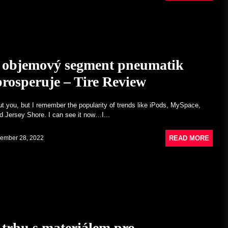
í objemový segment pneumatik
prosperuje – Tire Review
ut you, but I remember the popularity of trends like iPods, MySpace,
nd Jersey Shore. I can see it now…I...
READ MORE
ember 28, 2022
 trhu s materiálem pro