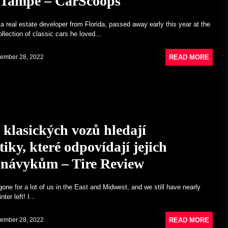
 Tampě – CarScoops
a real estate developer from Florida, passed away early this year at the
llection of classic cars he loved...
READ MORE
ember 28, 2022
 klasických vozů hledají
ky, které odpovídají jejich
 návykům – Tire Review
ne for a lot of us in the East and Midwest, and we still have nearly
ter left! I...
READ MORE
ember 28, 2022