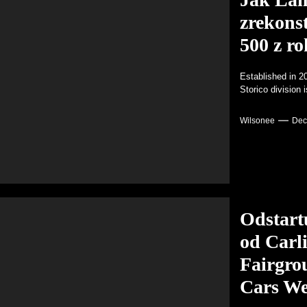
 klasických automobilů na populární Concours South Africa 2022 | Life
zrekons
ila v hattrick ocenění – Porsche Newsroom
500 z r
 jednoho zesnulého petrolheada jde do aukce v Tampě – CarScoops
Established in 2
Storico division 
Wilsonee
Dec
Odstart
od Carli
Fairgrou
Cars We