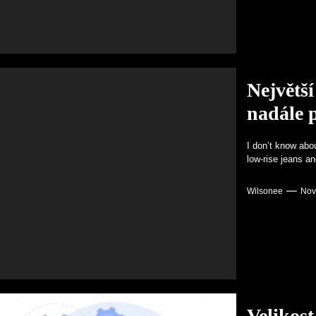
Největš
nadále 
I don’t know abo
low-rise jeans a
Wilsonee
Nov
Velikost