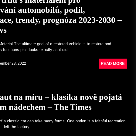
vání automobilů, podíl,
ace, trendy, prognóza 2023-2030 –
ws
aterial The ultimate goal of a restored vehicle is to restore and
is functions plus looks exactly as it did...
READ MORE
ember 28, 2022
aut na míru – klasika nově pojatá
ím nádechem – The Times
of a classic car can take many forms. One option is a faithful recreation
t left the factory....