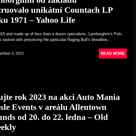
 – News24
truovalo unikátní Countach LP
Neuvěřitelná sbírka klasických
vozů jednoho zesnulého
oku 1971 – Yahoo Life
petrolheada jde do aukce v Tampě
– CarScoops
015 and made up of less than a dozen specialists, Lamborghini’s Polo
November 28, 2022
is tasked with preserving the particular Raging Bull’s bloodline,...
Jak Lamborghini od základů
zrekonstruovalo unikátní
Countach LP 500 z roku 1971 –
READ MORE
ember 4, 2022
Yahoo Life
December 4, 2022
Odstartujte rok 2023 na akci Auto
Mania od Carlisle Events v areálu
Allentown Fairgrounds od 20. do
22. ledna – Old Cars Weekly
ujte rok 2023 na akci Auto Mania
December 2, 2022
sle Events v areálu Allentown
Soudný den: Co obnáší být
rozhodčím klasických automobilů
nds od 20. do 22. ledna – Old
na populární Concours South
Africa 2022 | Life – News24
ekly
November 30, 2022