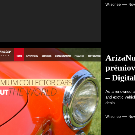
Wilsonee
Nov
ArizaNu
prémiov
– Digita
As a renowned au
and exotic vehic
deals...
Wilsonee
Nov