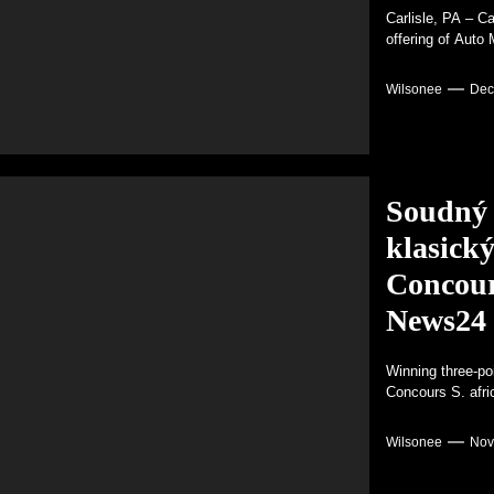
Carlisle, PA – Ca
offering of Auto M
Wilsonee
Dec
Soudný 
klasick
Concours
News24
Winning three-po
Concours S. afric
Wilsonee
Nov