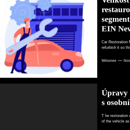
restauro
segment
EIN Ne
Car Restoration M
refurbish it so th
Wilsonee
Nov
Úpravy 
s osobn
T he restoration 
of the vehicle as i