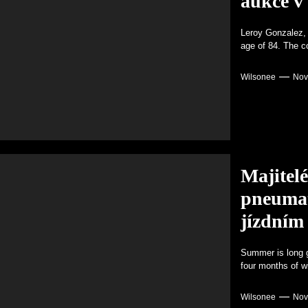
aukce v
Leroy Gonzalez, 
age of 84. The co
Wilsonee
Nov
Majitelé
pneumati
jízdním
Summer is long go
four months of win
Wilsonee
Nov