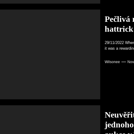
Pečlivá 
hattric
29/11/2022 When 
it was a rewardin
Wilsonee
Nov
Neuvěři
jednoho