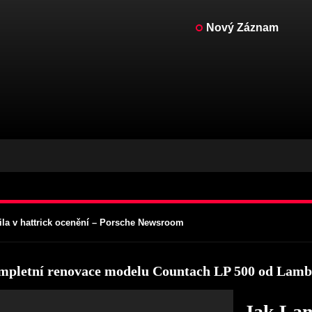
Nový Záznam
 jednoho zesnulého petrolheada jde do aukce v Tampě – CarScoops
uovalo unikátní Countach LP 500 z roku 1971 – Yahoo Life
ia od Carlisle Events v areálu Allentown Fairgrounds od 20. do 22. ledn
 klasických automobilů na populární Concours South Africa 2022 | Life
ila v hattrick ocenění – Porsche Newsroom
 jednoho zesnulého petrolheada jde do aukce v Tampě – CarScoops
uovalo unikátní Countach LP 500 z roku 1971 – Yahoo Life
pletní renovace modelu Countach LP 500 od Lamb
ia od Carlisle Events v areálu Allentown Fairgrounds od 20. do 22. ledn
Jak Lam