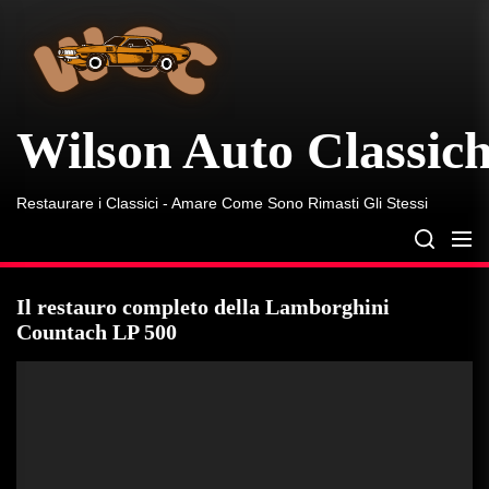
Wilson
Skip
Auto
to
Classiche
the
content
Wilson Auto Classic
Restaurare i Classici - Amare Come Sono Rimasti Gli Stessi
Il restauro completo della Lamborghini
Countach LP 500