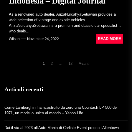
Indonesia – Digital Journal
As a renowned auto dealer, ArizaNurcahyaSetiawan provides a
wide selection of vintage and exotic vehicles.
ArizaNurcahyaSetiawan is a premium and classic car specialist
who deals...
READ MORE
Wilson
November 24, 2022
Navigazione
1
2
…
12
Avanti
articoli
Articoli recenti
Come Lamborghini ha ricostruito da zero una Countach LP 500 del
1971, un modello unico al mondo – Yahoo Life
Dai il via al 2023 all'Auto Mania di Carlisle Event presso l'Allentown