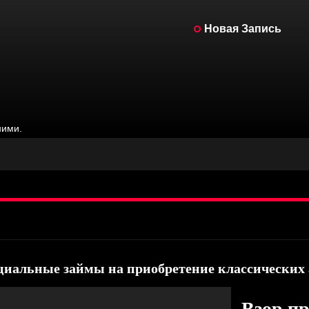
Новая Запись
ними.
задней стойки кузова для Mopar B-Body 1968-70 годов – TURNology
Нигерии
циальные займы на приобретение классических
задней стойки кузова для Mopar B-Body 1968-70 годов – TURNology
Взор пр