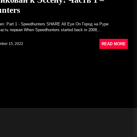
AMD представляет кузовные
nters
панели задней стойки кузова для
Mopar B-Body 1968-70 годов –
en: Part 1 - Speedhunters SHARE All Eye On Город на Руре
TURNology
Часть первая When Speedhunters started back in 2008,...
February 1, 2023
Социальные займы фонда
READ MORE
ber 15, 2022
16 Марта 2023 Г.
Лучшие онлайн-форумы для обсуждений в
Нигерии
March 6, 2023
Мобильная Детейлинг Автомойка
February 28, 2023
Зубной имплант Тунгабби