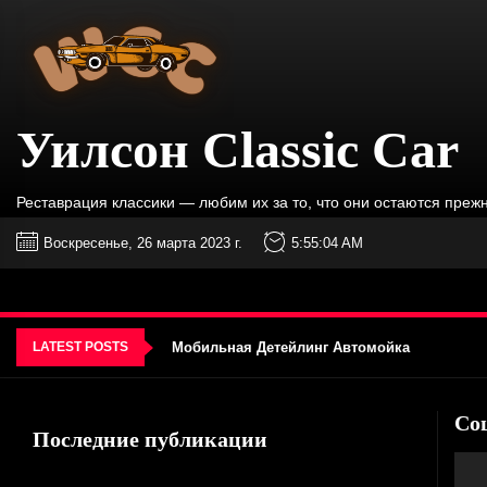
Уилсон
Skip
Classic
to
Car
the
content
Уилсон Classic Car
Реставрация классики — любим их за то, что они остаются преж
AMD представляет кузовные панели 
Воскресенье, 26 марта 2023 г.
5:55:04 AM
Социальные займы фонда
Лучшие онлайн-форумы для обсуждений в 
LATEST POSTS
Мобильная Детейлинг Автомойка
Зубной имплант Тунгабби
Со
AMD представляет кузовные панели 
Последние публикации
Социальные займы фонда