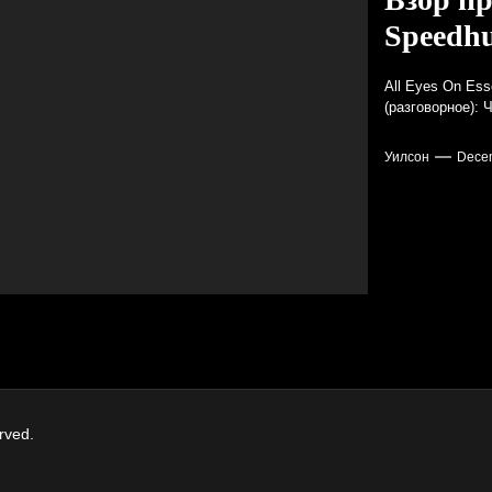
Speedhu
Нигерии
All Eyes On Ess
(разговорное): 
Уилсон
Decem
задней стойки кузова для Mopar B-Body 1968-70 годов – TURNology
erved.