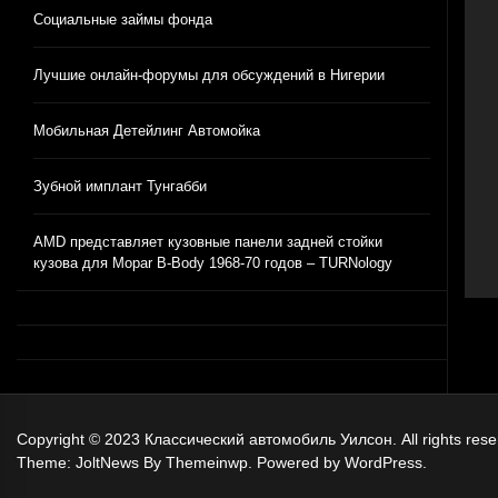
Социальные займы фонда
Лучшие онлайн-форумы для обсуждений в 
Лучшие онлайн-форумы для обсуждений в Нигерии
Мобильная Детейлинг Автомойка
Зубной имплант Тунгабби
Мобильная Детейлинг Автомойка
AMD представляет кузовные панели 
Зубной имплант Тунгабби
AMD представляет кузовные панели задней стойки
кузова для Mopar B-Body 1968-70 годов – TURNology
Copyright © 2023
Классический автомобиль Уилсон.
All rights res
Theme: JoltNews By
Themeinwp.
Powered by
WordPress.