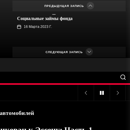
TURNology
ПРЕДЫДУЩАЯ ЗАПИСЬ
February 1, 2023
Социальные займы фонда
16 Марта 2023 Г.
Лучшие онлайн-форумы для обсуждений в
СЛЕДУЮЩАЯ ЗАПИСЬ
Нигерии
March 6, 2023
Мобильная Детейлинг Автомойка
February 28, 2023
Зубной имплант Тунгабби
 автомобилей
February 28, 2023
икован к Эссену: Часть 1 –