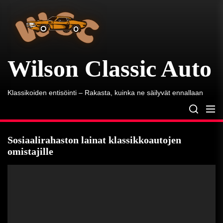
Wilson
Skip
Classic
to
Auto
the
content
Wilson Classic Auto
Klassikoiden entisöinti – Rakasta, kuinka ne säilyvät ennallaan
Sosiaalirahaston lainat klassikkoautojen
omistajille