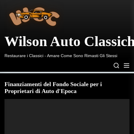
Wilson
Skip
Auto
to
Classiche
the
content
Wilson Auto Classic
Restaurare i Classici - Amare Come Sono Rimasti Gli Stessi
Finanziamenti del Fondo Sociale per i
Proprietari di Auto d'Epoca