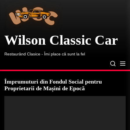
Wilson
Skip
Classic
to
Car
the
content
Wilson Classic Car
Restaurând Clasice - Îmi place că sunt la fel
Împrumuturi din Fondul Social pentru
Proprietarii de Mașini de Epocă