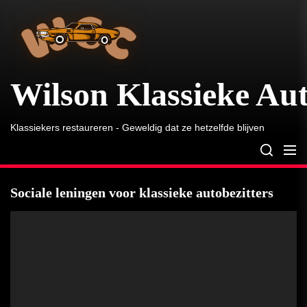
Wilson
Skip
Klassieke
to
Auto
the
content
Wilson Klassieke Au
Klassiekers restaureren - Geweldig dat ze hetzelfde blijven
Sociale leningen voor klassieke autobezitters