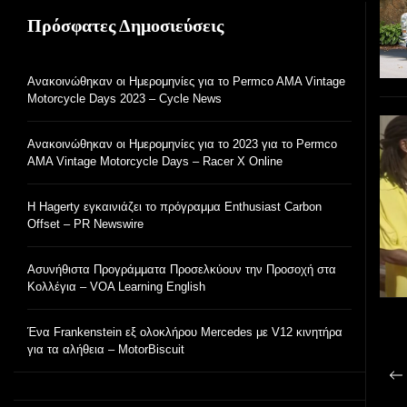
Πρόσφατες Δημοσιεύσεις
Ανακοινώθηκαν οι Ημερομηνίες για το Permco AMA Vintage
Motorcycle Days 2023 – Cycle News
Ανακοινώθηκαν οι Ημερομηνίες για το 2023 για το Permco
AMA Vintage Motorcycle Days – Racer X Online
Η Hagerty εγκαινιάζει το πρόγραμμα Enthusiast Carbon
Offset – PR Newswire
Ασυνήθιστα Προγράμματα Προσελκύουν την Προσοχή στα
Κολλέγια – VOA Learning English
Ένα Frankenstein εξ ολοκλήρου Mercedes με V12 κινητήρα
για τα αλήθεια – MotorBiscuit
Π
Πρ
ά