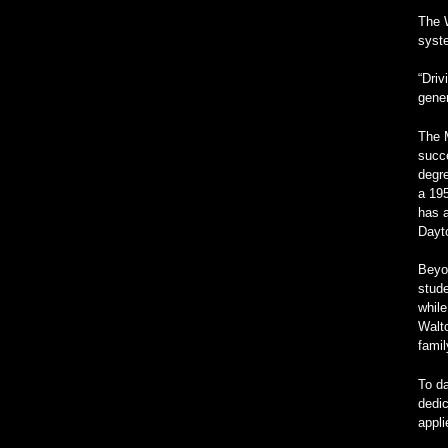
The W
syste
“Driv
gener
The M
succe
degre
a 19
has a
Dayt
Beyon
stude
while
Walto
fami
To da
dedic
appl