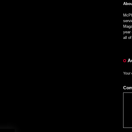
Abou
McPhe
servi
Magaz
year 
all 
Α
Your 
Co