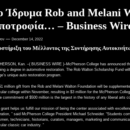
 2023 για το Permco AMA Vintage Motorcycle Days – Racer X Online
ο Ίδρυμα Rob and Melani 
Enthusiast Carbon Offset – PR Newswire
ποτροφία… – Business Wir
ν την Προσοχή στα Κολλέγια – VOA Learning English
des με V12 κινητήρα για τα αλήθεια – MotorBiscuit
σον
December 14, 2022
στήριξη του Μέλλοντος της Συντήρησης Αυτοκινήτ
HERSON, Kan. –(
BUSINESS WIRE
)–McPherson College has announced the
ing a degree in automotive restoration. The Rob Walton Scholarship Fund will 
ge’s unique auto restoration program.
$1 million gift from the Rob and Melani Walton Foundation will be supplemen
cular college within November, resulting in $3 million for the McPherson Co
e commitment of $500 million is the largest in the history of any liberal arts c
 grant helps us fulfill our mission of being the center associated with excell
ration, ” said McPherson College President Michael Schneider. “Students comp
tsmen, technicians, historians, curators, managers, marketing and communica
cular classic car industry. ”