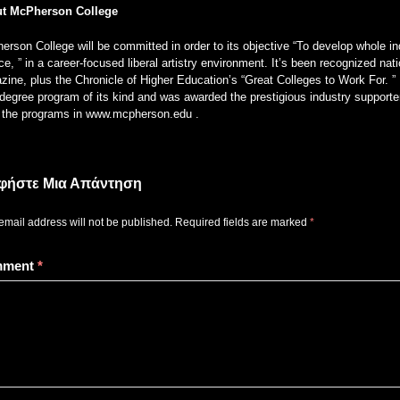
t McPherson College
rson College will be committed in order to its objective “To develop whole ind
ce, ” in a career-focused liberal artistry environment. It’s been recognized 
ine, plus the Chronicle of Higher Education’s “Great Colleges to Work For. ” 
degree program of its kind and was awarded the prestigious industry supporter
of the programs in www.mcpherson.edu .
φήστε Μια Απάντηση
email address will not be published.
Required fields are marked
*
mment
*