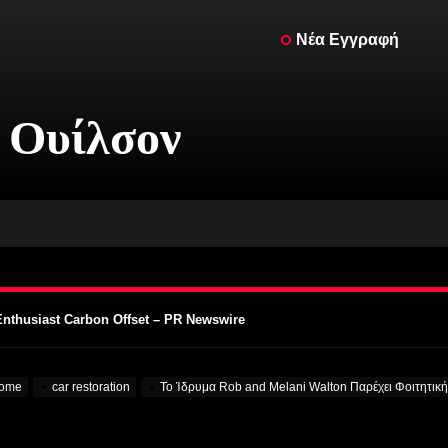
Νέα Εγγραφή
 Ουίλσον
des με V12 κινητήρα για τα αλήθεια – MotorBiscuit
ο Permco AMA Vintage Motorcycle Days 2023 – Cycle News
 2023 για το Permco AMA Vintage Motorcycle Days – Racer X Online
Enthusiast Carbon Offset – PR Newswire
ν την Προσοχή στα Κολλέγια – VOA Learning English
des με V12 κινητήρα για τα αλήθεια – MotorBiscuit
ome
car restoration
Το Ίδρυμα Rob and Melani Walton Παρέχει Φοιτητικ
ο Permco AMA Vintage Motorcycle Days 2023 – Cycle News