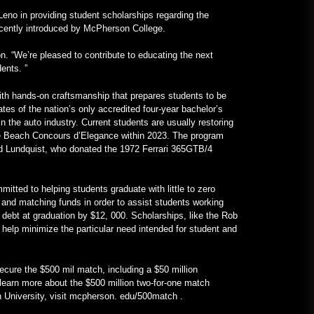
Προσελκύουν την Προσοχή στα
eno in providing student scholarships regarding the
Κολλέγια – VOA Learning English
recently introduced by McPherson College.
January 24, 2023
n. “We’re pleased to contribute to educating the next
Ένα Frankenstein εξ ολοκλήρου
ents. ”
Mercedes με V12 κινητήρα για τα
αλήθεια – MotorBiscuit
ith hands-on craftsmanship that prepares students to be
tes of the nation’s only accredited four-year bachelor’s
January 23, 2023
 the auto industry. Current students are usually restoring
le Beach Concours d’Elegance within 2023. The program
ard Lundquist, who donated the 1972 Ferrari 365GTB/4
itted to helping students graduate with little to zero
g, and matching funds in order to assist students working
d debt at graduation by $12, 000. Scholarships, like the Rob
help minimize the particular need intended for student and
secure the $500 mil match, including a $50 million
 learn more about the $500 million two-for-one match
University, visit mcpherson. edu/500match .