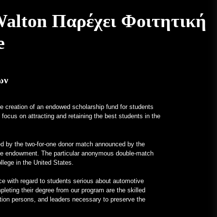
Ένα Frankenstein εξ ολοκλήρου
Walton Παρέχει Φοιτητική
Mercedes με V12 κινητήρα για τα
αλήθεια – MotorBiscuit
e
January 23, 2023
Ανακοινώθηκαν οι Ημερομηνίες
για το Permco AMA Vintage
Motorcycle Days 2023 – Cycle
ων
News
January 27, 2023
 creation of an endowed scholarship fund for students
Ανακοινώθηκαν οι Ημερομηνίες
focus on attracting and retaining the best students in the
για το 2023 για το Permco AMA
Vintage Motorcycle Days – Racer
X Online
ted by the two-for-one donor match announced by the
January 26, 2023
llege endowment. The particular anonymous double-match
Η Hagerty εγκαινιάζει το
ollege in the United States.
πρόγραμμα Enthusiast Carbon
Offset – PR Newswire
ence with regard to students serious about automotive
leting their degree from our program are the skilled
January 26, 2023
tion persons, and leaders necessary to preserve the
Ασυνήθιστα Προγράμματα