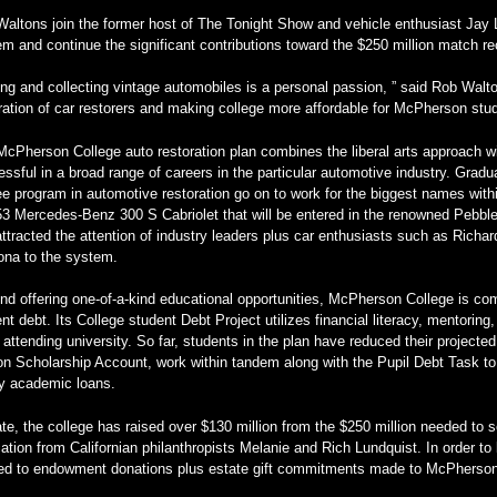
altons join the former host of The Tonight Show and vehicle enthusiast Jay L
m and continue the significant contributions toward the $250 million match 
ing and collecting vintage automobiles is a personal passion, ” said Rob Walto
ation of car restorers and making college more affordable for McPherson stud
cPherson College auto restoration plan combines the liberal arts approach w
ssful in a broad range of careers in the particular automotive industry. Gradua
e program in automotive restoration go on to work for the biggest names within
53 Mercedes-Benz 300 S Cabriolet that will be entered in the renowned Pebb
ttracted the attention of industry leaders plus car enthusiasts such as Rich
ona to the system.
d offering one-of-a-kind educational opportunities, McPherson College is comm
nt debt. Its College student Debt Project utilizes financial literacy, mentorin
 attending university. So far, students in the plan have reduced their projecte
n Scholarship Account, work within tandem along with the Pupil Debt Task to 
ly academic loans.
te, the college has raised over $130 million from the $250 million needed to 
ation from Californian philanthropists Melanie and Rich Lundquist. In order to
ied to endowment donations plus estate gift commitments made to McPherson 