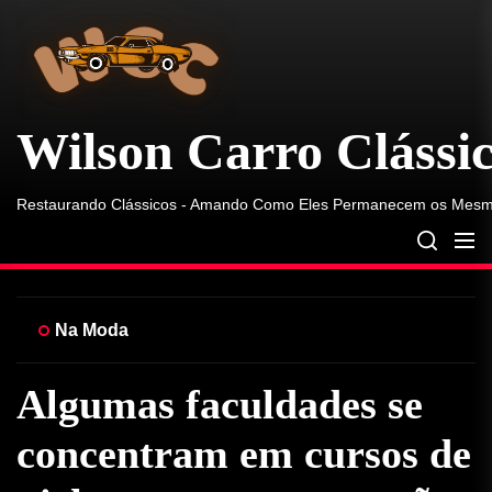
Wilson
Skip
Carro
to
Clássico
the
content
Wilson Carro Clássi
Restaurando Clássicos - Amando Como Eles Permanecem os Mes
Na Moda
Algumas faculdades se
concentram em cursos de