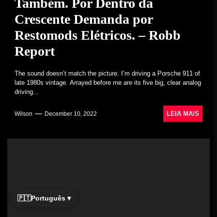
Também. Por Dentro da
Crescente Demanda por
Restomods Elétricos. – Robb
Report
The sound doesn’t match the picture. I’m driving a Porsche 911 of
late 1980s vintage. Arrayed before me are its five big, clear analog
driving...
LEIA MAIS
Wilson
December 10, 2022
🇵🇹
Português ▾