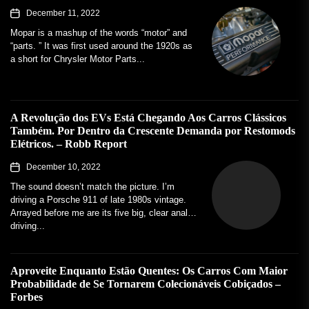
December 11, 2022
Mopar is a mashup of the words “motor” and
“parts. ” It was first used around the 1920s as
a short for Chrysler Motor Parts...
A Revolução dos EVs Está Chegando Aos Carros Clássicos
Também. Por Dentro da Crescente Demanda por Restomods
Elétricos. – Robb Report
December 10, 2022
The sound doesn’t match the picture. I’m
driving a Porsche 911 of late 1980s vintage.
Arrayed before me are its five big, clear analog
driving...
Aproveite Enquanto Estão Quentes: Os Carros Com Maior
Probabilidade de Se Tornarem Colecionáveis ​​Cobiçados –
Forbes