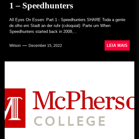
1 – Speedhunters
All Eyes On Essen: Part 1 - Speedhunters SHARE Toda a gente
de olho em Stadt an der ruhr (coloquial): Parte um When
Speedhunters started back in 2008,...
LEIA MAIS
Wilson
December 15, 2022