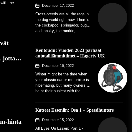
 with the
December 17, 2022
Cross-breeds are all the rage in
the dog world right now. There’s
the cockapoo, springador, puggle
and labsky; the morkie,
chiweenie and whoodle. The
vät
idea...
Rentoudu! Vuoden 2023 parhaat
autotallilämmittimet – Hagerty UK
, jotta…
December 16, 2022
Winter might be the time when
your classic car or motorbike is
hibernating, but many owners will
be at their busiest with the
spanners. With...
Katseet Esseniin: Osa 1 – Speedhunters
um-hinta
December 15, 2022
All Eyes On Essen: Part 1 -