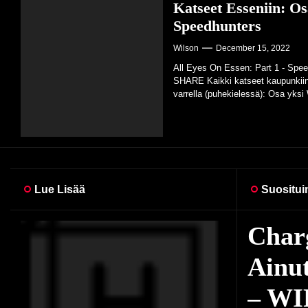
Katseet Esseniin: Os
Speedhunters
Wilson
December 15, 2022
All Eyes On Essen: Part 1 - Spe
SHARE Kaikki katseet kaupunkiin
varrella (puhekielessä): Osa yksi
Lue Lisää
Suositui
Jotki
Charg
Rent
Katse
kapei
Ainut
autot
Spee
klass
– W
Wilson
Wilson
Dece
Dece