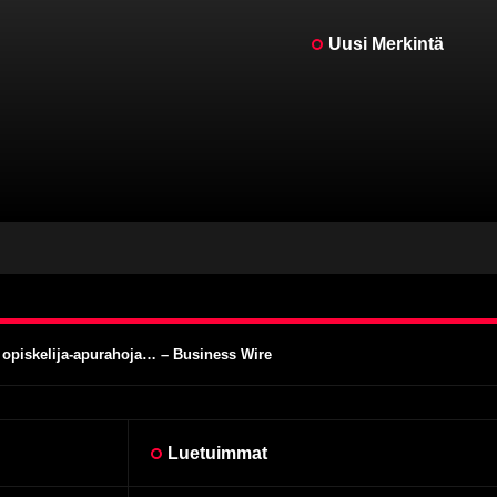
Uusi Merkintä
 opiskelija-apurahoja… – Business Wire
iin pääaineisiin, kuten klassikkoautojen entisöintiin, jotta… – The Hech
sta tyyliä, premium-hinta – WIRED
llilämmittimet – Hagerty UK
rs
 opiskelija-apurahoja… – Business Wire
iin pääaineisiin, kuten klassikkoautojen entisöintiin, jotta… – The Hech
sta tyyliä, premium-hinta – WIRED
llilämmittimet – Hagerty UK
Luetuimmat
rs