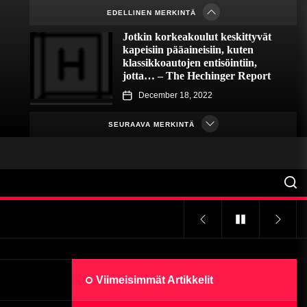
December 14, 2022
EDELLINEN MERKINTÄ
Jotkin korkeakoulut keskittyvät
kapeisiin pääaineisiin, kuten
klassikkoautojen entisöintiin,
jotta… – The Hechinger Report
inger Report
December 18, 2022
Charge ’67 EV -arvostelu:
Ainutlaatuista tyyliä, premium-
SEURAAVA MERKINTÄ
hinta – WIRED
December 17, 2022
Rentoudu! Vuoden 2023 parhaat
autotallilämmittimet – Hagerty UK
December 16, 2022
inger Report
Katseet Esseniin: Osa 1 –
Speedhunters
Viimeisimmät Artikkelit
December 15, 2022