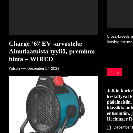
Winter might be
All Eyes On Es
busiest with th
(puhekielessä)
Cross-breeds ar
Charge ’67 EV -arvostelu:
labsky; the mor
Ainutlaatuista tyyliä, premium-
Get important 
polished is the f
hinta – WIRED
Wilson
December 17, 2022
Jotkin korke
keskittyvät k
pääaineisiin,
klassikkoaut
entisöintiin,
Hechinger R
December 1