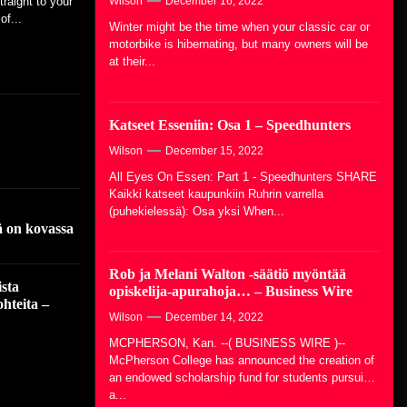
Speedhunters
raight to your
Wilson
December 16, 2022
f...
Winter might be the time when your classic car or
December 15, 2022
motorbike is hibernating, but many owners will be
at their...
Rob ja Melani Walton -säätiö
myöntää opiskelija-apurahoja… –
Business Wire
Katseet Esseniin: Osa 1 – Speedhunters
December 14, 2022
Wilson
December 15, 2022
All Eyes On Essen: Part 1 - Speedhunters SHARE
Kaikki katseet kaupunkiin Ruhrin varrella
(puhekielessä): Osa yksi When...
ä on kovassa
Rob ja Melani Walton -säätiö myöntää
ista
opiskelija-apurahoja… – Business Wire
hteita –
Wilson
December 14, 2022
MCPHERSON, Kan. --( BUSINESS WIRE )--
McPherson College has announced the creation of
an endowed scholarship fund for students pursuing
a...