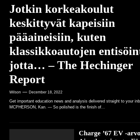
Jotkin korkeakoulut
Rob ja Melani Walton -säätiö myöntää
keskittyvät kapeisiin
pääaineisiin, kuten
klassikkoautojen entisöint
jotta… – The Hechinger
Report
Wilson
December 18, 2022
Get important education news and analysis delivered straight to your in
MCPHERSON, Kan. — So polished is the finish of...
Charge ’67 EV -arvo