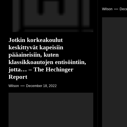
– Th
Wilson
Dece
Wilson
Dece
Jotkin korkeakoulut
keskittyvät kapeisiin
pääaineisiin, kuten
klassikkoautojen entisöintiin,
jotta… – The Hechinger
Report
Wilson
December 18, 2022