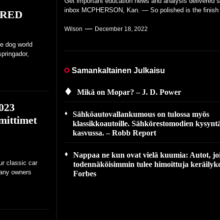
,
Get important education news and analysis delivered st
Wilson
Wilson
Wilson
December 17, 2022
December 16, 2022
December 12, 2022
inbox MCPHERSON, Kan. — So polished is the finish o
IRED
Wilson
December 14, 2022
Wilson
December 18, 2022
he dog world
springador,
Samankaltainen Julkaisu
Mikä on Mopar? – J. D. Power
023
Sähköautovallankumous on tulossa myös
mittimet
klassikkoautoille. Sähkörestomodien kysynt
kasvussa. – Robb Report
Nappaa ne kun ovat vielä kuumia: Autot, jo
r classic car
todennäköisimmin tulee himoittuja keräilyko
many owners
Forbes