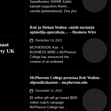
Speedhunters SHARE Kaikki
katseet kaupunkiin Ruhrin
varrella (puhekielessä): Osa yksi
When Speedhunters started
back in 2008,...
Rob ja Melani Walton -säätiö myöntää
opiskelija-apurahoja… – Business Wire
December 14, 2022
haat
MCPHERSON, Kan. --(
rty UK
BUSINESS WIRE )--McPherson
College has announced the
creation of an endowed
scholarship fund for students
pursuing a degree in automotive
restoration. The...
McPherson College perustaa Rob Walton -
stipendirahaston – mcpherson.edu
December 12, 2022
$1 million gift will go toward $500
million match campaign
McPherson College has