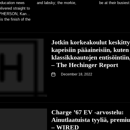
education news
and labsky; the morkie,
be at their busiest
livered straight to
chiweenie and whoodle. The
spanners. With...
CPHERSON, Kan.
idea...
s the finish of the
hat, like...
Jotkin korkeakoulut keskitty
kapeisiin pääaineisiin, kuten
klassikkoautojen entisöintiin
– The Hechinger Report
December 18, 2022
Charge ’67 EV -arvostelu:
Ainutlaatuista tyyliä, premi
– WIRED