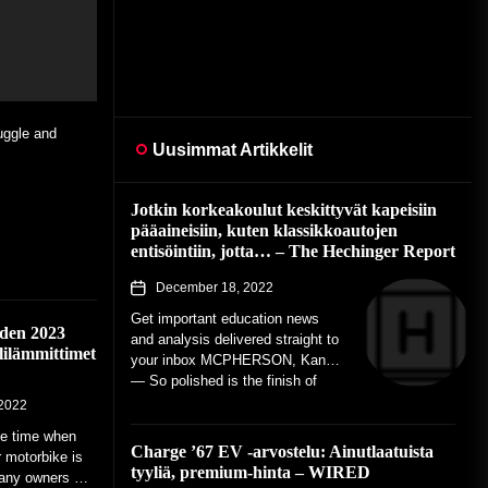
ill be at their
uggle and
Uusimmat Artikkelit
Kan. — So
Jotkin korkeakoulut keskittyvät kapeisiin
pääaineisiin, kuten klassikkoautojen
entisöintiin, jotta… – The Hechinger Report
December 18, 2022
Get important education news
den 2023
and analysis delivered straight to
lilämmittimet
your inbox MCPHERSON, Kan.
— So polished is the finish of
the traditional car that, like...
2022
he time when
Charge ’67 EV -arvostelu: Ainutlaatuista
r motorbike is
tyyliä, premium-hinta – WIRED
any owners will