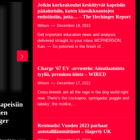
Jotkin korkeakoulut keskittyvät kapeisiin
Rob ja Melani Walton -säätiö
pääaineisiin, kuten klassikkoautojen
myöntää opiskelija-apurahoja… –
entisöintiin, jotta… – The Hechinger Report
Business Wire
Wilson
December 18, 2022
December 14, 2022
Get important education news and analysis
Jotkin korkeakoulut keskittyvät
delivered straight to your inbox MCPHERSON,
kapeisiin pääaineisiin, kuten
Kan. — So polished is the finish of...
klassikkoautojen entisöintiin,
jotta… – The Hechinger Report
December 18, 2022
Charge ’67 EV -arvostelu: Ainutlaatuista
Charge ’67 EV -arvostelu:
tyyliä, premium-hinta – WIRED
Ainutlaatuista tyyliä, premium-
hinta – WIRED
Wilson
December 17, 2022
December 17, 2022
Cross-breeds are all the rage in the dog world right
now. There’s the cockapoo, springador, puggle and
Rentoudu! Vuoden 2023 parhaat
apeisiin
aatuista
unters
öntää
 Walton -
labsky; the morkie,...
autotallilämmittimet – Hagerty UK
jen
UK
s Wire
u
kki katseet
December 16, 2022
ger
en...
. There’s the
rbike is
 College has
paign McPherson
Rentoudu! Vuoden 2023 parhaat
.
 for students
larship...
autotallilämmittimet – Hagerty UK
Katseet Esseniin: Osa 1 –