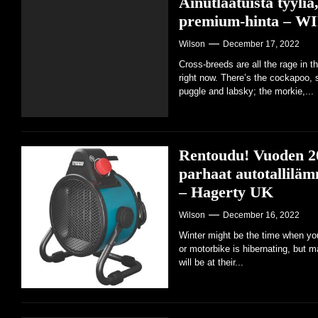
Ainutlaatuista tyyliä
premium-hinta – W
Wilson
December 17, 2022
Cross-breeds are all the rage in t
right now. There’s the cockapoo, 
puggle and labsky; the morkie,...
Rentoudu! Vuoden 2
parhaat autotalliläm
– Hagerty UK
Wilson
December 16, 2022
Winter might be the time when you
or motorbike is hibernating, but 
will be at their...