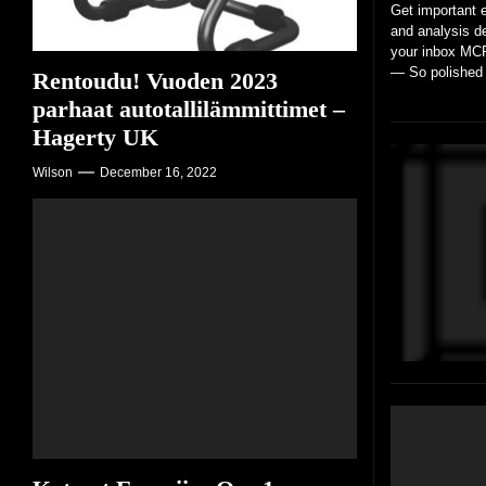
Get important 
and analysis de
your inbox M
— So polished i
Rentoudu! Vuoden 2023
traditional car t
parhaat autotallilämmittimet –
Hagerty UK
Wilson
December 16, 2022