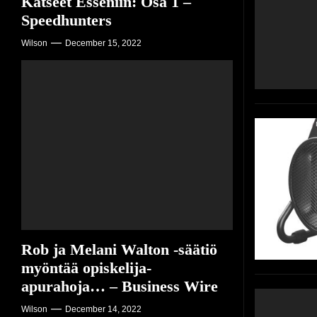
Katseet Esseniin: Osa 1 –
Speedhunters
Wilson
December 15, 2022
Rob ja Melani Walton -säätiö
myöntää opiskelija-
apurahoja… – Business Wire
Wilson
December 14, 2022