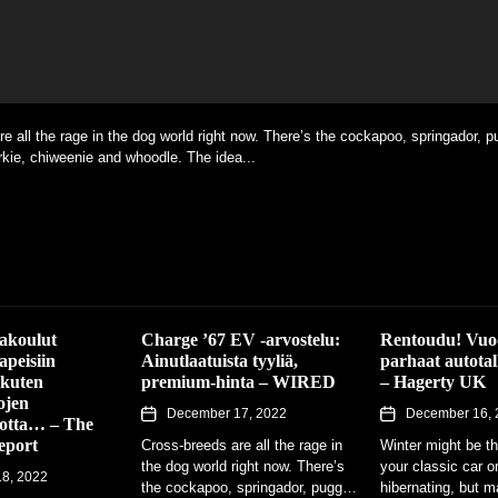
 the time when your classic car or motorbike is hibernating, but many owners w
sen: Part 1 - Speedhunters SHARE Kaikki katseet kaupunkiin Ruhrin varrella
e spanners. With...
: Osa yksi When Speedhunters started back in 2008,...
e all the rage in the dog world right now. There’s the cockapoo, springador, p
kie, chiweenie and whoodle. The idea...
education news and analysis delivered straight to your inbox MCPHERSON, 
inish of the traditional car that, like...
akoulut
Charge ’67 EV -arvostelu:
Rentoudu! Vuo
apeisiin
Ainutlaatuista tyyliä,
parhaat autotal
 kuten
premium-hinta – WIRED
– Hagerty UK
ojen
December 17, 2022
December 16, 
 jotta… – The
eport
Cross-breeds are all the rage in
Winter might be t
the dog world right now. There’s
your classic car o
8, 2022
the cockapoo, springador, puggle
hibernating, but m