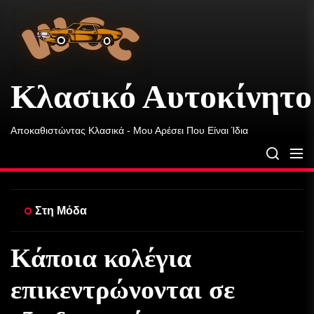
Κλασικό
Skip
Αυτοκίνητο
to
Ουίλσον
the
content
Κλασικό Αυτοκίνητο
Αποκαθιστώντας Κλασικά - Μου Αρέσει Που Είναι Ίδια
Στη Μόδα
Κάποια κολέγια
επικεντρώνονται σε