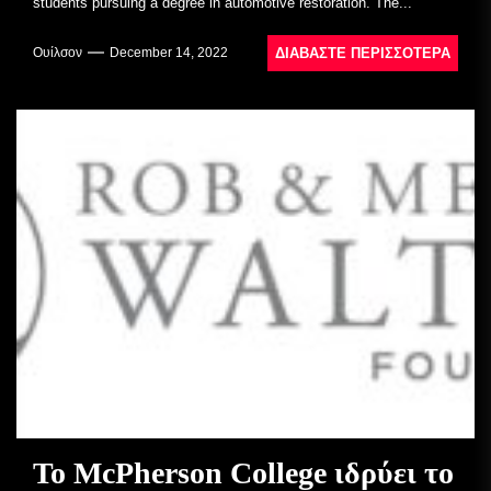
students pursuing a degree in automotive restoration. The...
ΔΙΑΒΆΣΤΕ ΠΕΡΙΣΣΌΤΕΡΑ
Ουίλσον
December 14, 2022
Το McPherson College ιδρύει το