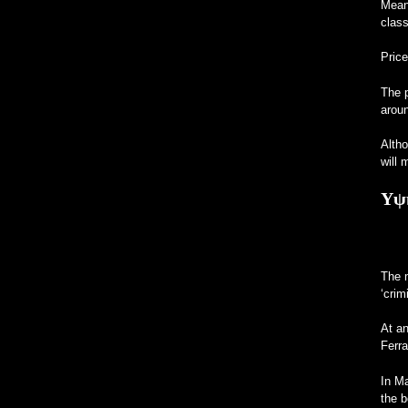
Meanw
class
Price
The p
aroun
Altho
will 
Υψ
The m
‘crim
At an
Ferr
In Ma
the b