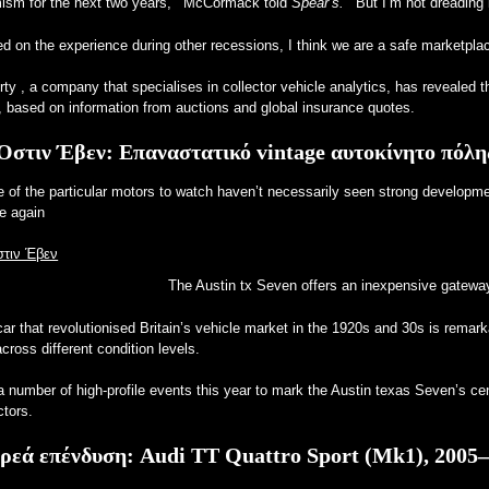
mism for the next two years, ’ McCormack told
Spear’s. ‘
But I’m not dreading i
d on the experience during other recessions, I think we are a safe marketplac
rty
, a company that specialises in collector vehicle analytics, has revealed th
 based on information from auctions and global insurance quotes.
Όστιν Έβεν: Επαναστατικό vintage αυτοκίνητο πόλη
of the particular motors to watch haven’t necessarily seen strong development 
se again
The Austin tx Seven offers an inexpensive gateway
ar that revolutionised Britain’s vehicle market in the 1920s and 30s is remark
cross different condition levels.
 number of high-profile events this year to mark the Austin texas Seven’s c
ctors.
ρεά επένδυση:
Audi TT Quattro Sport (Mk1), 2005