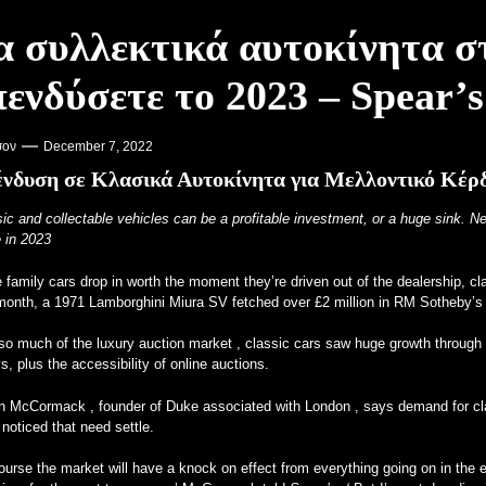
α συλλεκτικά αυτοκίνητα στ
θμισης άνθρακα για λάτρεις – PR Newswire
πενδύσετε το 2023 – Spear
ην Προσοχή στα Κολέγια – VOA Learning English
des με κινητήρα V12 είναι πλέον πραγματικό – MotorBiscuit
σον
December 7, 2022
νδυση σε Κλασικά Αυτοκίνητα για Μελλοντικό Κέρ
ic and collectable vehicles can be a profitable investment, or a huge sink. N
 in 2023
 family cars drop in worth the moment they’re driven out of the dealership, cl
 month, a 1971 Lamborghini Miura SV fetched over £2 million in RM Sotheby’s
 so much of the
luxury auction market
, classic cars
saw huge growth through
s, plus the accessibility of online auctions.
in McCormack
, founder of
Duke associated with London
, says demand for cl
noticed that need settle.
ourse the market will have a knock on effect from everything going on in the 