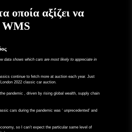
Ένα Frankenstein εξ ολοκλήρου
α οποία αξίζει να
Mercedes με κινητήρα V12 είναι
πλέον πραγματικό – MotorBiscuit
’s WMS
January 23, 2023
Ανακοινώθηκαν οι Ημερομηνίες
για το 2023 Permco AMA Vintage
Motorcycle Days – Cycle News
δος
January 27, 2023
ew data shows which cars are most likely to appreciate in
Ανακοινώθηκαν οι Ημερομηνίες
για το 2023 Permco AMA Vintage
assics continue to fetch more at auction each year. Just
Motorcycle Days – Racer X Online
 London 2022 classic car auction.
January 26, 2023
 the pandemic
, driven by rising global wealth, supply chain
Η Hagerty ξεκινά πρόγραμμα
αντιστάθμισης άνθρακα για
λάτρεις – PR Newswire
assic cars during the pandemic was ‘
unprecedented’ and
January 26, 2023
Ασυνήθιστα Προγράμματα
economy, so I can’t expect the particular same level of
Επιστούν την Προσοχή στα