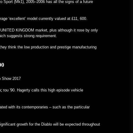
ro Sport (Mk1), 2005–2006 has all the signs of a future
rage ‘excellent’ model currently valued at £11, 600.
 the UNITED KINGDOM market, plus although it rose by only
hich suggests strong requirement.
 they think the low production and prestige manufacturing
90
o Show 2017
 του '90. Hagerty calls this high episode vehicle
iated with its contemporaries – such as the particular
gnificant growth for the Diablo will be expected throughout