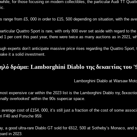
hile, for those focusing on modern collectibles, the particular Audi TT Quatt
ic.
s range from £5, 000 in order to £15, 500 depending on situation, with the ave
articular Quattro Sport is rare, with only 800 ever set aside with regard to
d 1 per cent this past year, there were twice as many auctions as in 2021, w
ugh experts don’t anticipate massive price rises regarding the Quattro Sport,
make it a solid investment.
ηλό δράμα:
Lamborghini Diablo της δεκαετίας του '
Lamborghini Diablo at Warsaw Mot
ost expensive car within the 2023 list is the Lamborghini Diablo της δεκαετίας
inally overlooked’ within the 90s supercar space.
 average cost of £154, 000, it’s still just a fraction of the cost of some assoc
ari F40 and Porsche 959.
y, a good ultra-rare Diablo GT sold for €612, 500 at Sotheby’s Monaco, and si
oard in 2023.