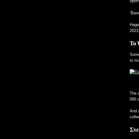
opti
‘Base
Hage
2023,
Το 
Some 
to ri
The c
000 a
And a
colle
Στε