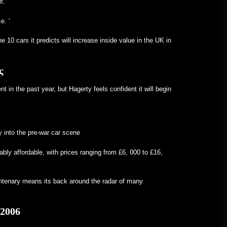
t. ’
Κολέγια – VOA Learning English
e. ’
January 24, 2023
e 10 cars it predicts will increase inside value in the UK in
Ένα Frankenstein εξ ολοκλήρου
Mercedes με κινητήρα V12 είναι
πλέον πραγματικό – MotorBiscuit
ς
January 23, 2023
in the past year, but Hagerty feels confident it will begin
 into the pre-war car scene
ably affordable, with prices ranging from £6, 000 to £16,
entenary means its back around the radar of many
–2006