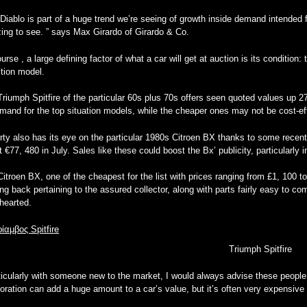
Diablo is part of a huge trend we’re seeing of growth inside demand intended
ing to see. ” says
Max Girardo
of
Girardo & Co.
urse , a large defining factor of what a car will get at auction is its condition:
tion model.
riumph Spitfire of the particular 60s plus 70s offers seen quoted values up 27 
mand for the top situation models, while the cheaper ones may not be cost-eff
ty also has its eye on the particular 1980s Citroen BX thanks to some recent hi
t €77, 480 in July. Sales like these could boost the Bx’ publicity, particularl
itroen BX, one of the cheapest for the list with prices ranging from £1, 100 t
ing back pertaining to the assured collector, along with parts fairly easy to c
-hearted.
Triumph Spitfire
ticularly
with someone new to the market, I would always advise these people ge
oration can add a huge amount to a car’s value, but it’s often very expensive