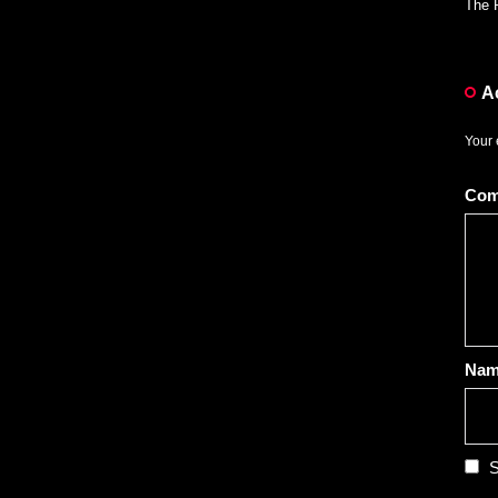
The R
Α
Your 
Co
Na
S