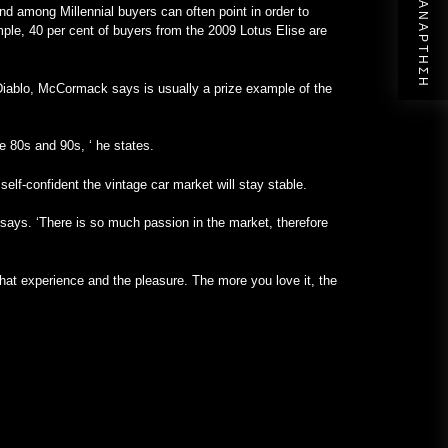
ΕΠΌΜΕΝΗ ΑΝΆΡΤΗΣΗ
nd among Millennial buyers can often point in order to
mple, 40 per cent of buyers from the 2009 Lotus Elise are
Diablo, McCormack says is usually a prize example of the
he 80s and 90s, ‘ he states.
s
self-confident the vintage car market will stay stable.
 he says. ‘There is so much passion in the market, therefore
 that experience and the pleasure. The more you love it, the