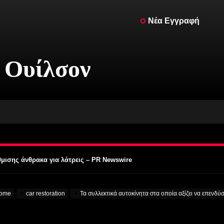
Νέα Εγγραφή
 Ουίλσον
des με κινητήρα V12 είναι πλέον πραγματικό – MotorBiscuit
ο 2023 Permco AMA Vintage Motorcycle Days – Cycle News
 2023 Permco AMA Vintage Motorcycle Days – Racer X Online
θμισης άνθρακα για λάτρεις – PR Newswire
ην Προσοχή στα Κολέγια – VOA Learning English
des με κινητήρα V12 είναι πλέον πραγματικό – MotorBiscuit
ome
car restoration
Τα συλλεκτικά αυτοκίνητα στα οποία αξίζει να επενδ
ο 2023 Permco AMA Vintage Motorcycle Days – Cycle News
 2023 Permco AMA Vintage Motorcycle Days – Racer X Online