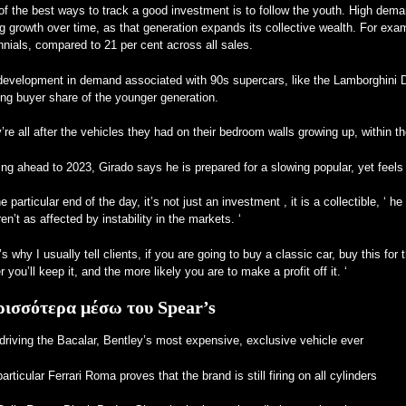
f the best ways to track a good investment is to follow the youth. High dema
ng growth over time, as that generation expands
its collective wealth. For exa
nnials, compared to 21 per cent across all sales.
development in demand associated with 90s supercars, like the
Lamborghini
ng buyer share of the younger generation.
’re all after the vehicles they had on their bedroom walls growing up, within t
ng ahead to 2023, Girado says he is prepared for a slowing popular, yet
feel
he particular end of the day, it’s not just an
investment
, it is a collectible, ‘
en’t as affected by instability in the markets. ‘
’s why I usually tell clients, if
you are going
to buy a classic car, buy this for
r you’ll keep it, and the more likely you are to make a profit off it. ‘
ισσότερα μέσω του Spear’s
driving the Bacalar, Bentley’s most expensive, exclusive vehicle ever
articular Ferrari Roma proves that the brand is still firing on all cylinders