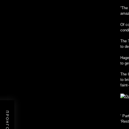
“The 
amaz
Of co
condi
The T
to de
Hager
to ge
The C
to br
faint
‘
Par
‘Rest