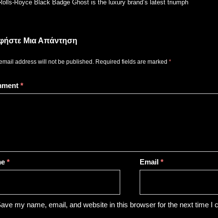
olls-Royce Black Badge Ghost is the luxury brand’s latest triumph
φήστε Μια Απάντηση
email address will not be published.
Required fields are marked
*
mment
*
me
*
Email
*
ave my name, email, and website in this browser for the next time I