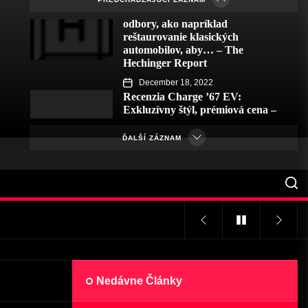
zameriavajú na špecializované
odbory, ako napríklad
reštaurovanie klasických
automobilov, aby… – The
Hechinger Report
omobilov, aby… – The Hechinger Report
December 18, 2022
Recenzia Charge ’67 EV:
Exkluzívny štýl, prémiová cena –
WIRED
ĎALŠÍ ZÁZNAM
December 17, 2022
Kľud! Najlepšie garážové
ohrievače pre rok 2023 – Hagerty
UK
December 16, 2022
omobilov, aby… – The Hechinger Report
Všetky oči na Essen: 1. časť –
Speedhunters
December 15, 2022
Nedávne Články
Nadácia Roba a Melani