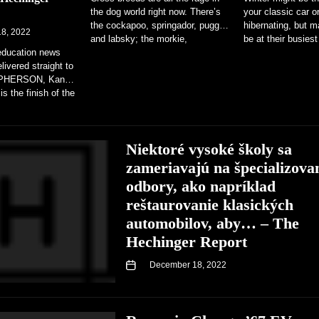
the dog world right now. There’s
your classic car o
the cockapoo, springador, puggle
hibernating, but m
8, 2022
and labsky; the morkie,
be at their busiest
education news
chiweenie and whoodle. The
spanners. With...
livered straight to
idea...
CPHERSON, Kan.
s the finish of the
hat, like...
Niektoré vysoké školy sa
zameriavajú na špecializova
odbory, ako napríklad
reštaurovanie klasických
automobilov, aby… – The
Hechinger Report
December 18, 2022