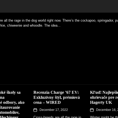
e all the rage in the dog world right now. There’s the cockapoo, springador, p
 the time when your classic car or motorbike is hibernating, but many owners w
sen: Part 1 - Speedhunters SHARE Všetky oči na Stadt an der ruhr (hovorov
kie, chiweenie and whoodle. The idea...
e spanners. With...
ers started back in 2008,...
education news and analysis delivered straight to your inbox MCPHERSON, 
inish of the traditional car that, like...
oké školy sa
Recenzia Charge ’67 EV:
Kľud! Najlepši
 na
Exkluzívny štýl, prémiová
ohrievače pre r
né odbory, ako
cena – WIRED
Hagerty UK
štaurovanie
December 17, 2022
December 16, 
utomobilov,
Hechinger
Cross-breeds are all the rage in
Winter might be t