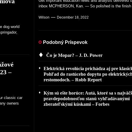
émiová
Get important education news and analysis delivered st
Wilson
Wilson
Wilson
Wilson
December 17, 2022
December 16, 2022
December 15, 2022
December 12, 2022
pursuing a...
inbox MCPHERSON, Kan. — So polished is the finish o
Wilson
December 14, 2022
Wilson
December 18, 2022
he dog world
springador,
Podobný Príspevok
Čo je Mopar? – J. D. Power
ážové
Elektrická revolúcia prichádza aj pre klasic
23 –
Pohľad do rastúceho dopytu po elektrickýc
restomodoch. – Robb Report
Kým sú ešte horúce: Autá, ktoré sa s najväč
r classic car
pravdepodobnosťou stanú vyhľadávanými
many owners
zberateľskými kúskami – Forbes