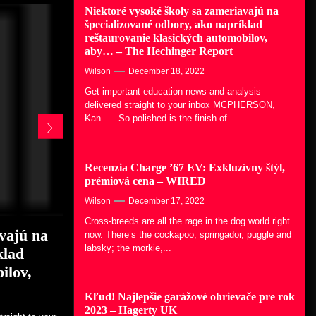
Niektoré vysoké školy sa zameriavajú na
Waltonovcov poskytuje študentské
špecializované odbory, ako napríklad
štipendium… – Business Wire
reštaurovanie klasických automobilov,
December 14, 2022
aby… – The Hechinger Report
Niektoré vysoké školy sa
Wilson
December 18, 2022
zameriavajú na špecializované
Get important education news and analysis
odbory, ako napríklad
delivered straight to your inbox MCPHERSON,
reštaurovanie klasických
Kan. — So polished is the finish of...
automobilov, aby… – The
Hechinger Report
December 18, 2022
Recenzia Charge ’67 EV: Exkluzívny štýl,
Recenzia Charge ’67 EV:
prémiová cena – WIRED
Exkluzívny štýl, prémiová cena –
WIRED
Wilson
December 17, 2022
December 17, 2022
Cross-breeds are all the rage in the dog world right
vajú na
ny štýl,
če pre
vcov
 Walton
now. There’s the cockapoo, springador, puggle and
Kľud! Najlepšie garážové
labsky; the morkie,...
klad
… –
du
ohrievače pre rok 2023 – Hagerty
ilov,
UK
. There’s the
rbike is
tky oči na
paign McPherson
December 16, 2022
.
larship...
Kľud! Najlepšie garážové ohrievače pre rok
 College has
2023 – Hagerty UK
 for students