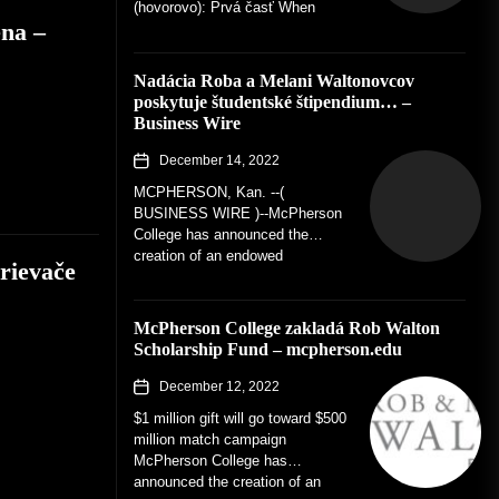
(hovorovo): Prvá časť When
ena –
Speedhunters started back in
2008,...
Nadácia Roba a Melani Waltonovcov
poskytuje študentské štipendium… –
Business Wire
December 14, 2022
MCPHERSON, Kan. --(
BUSINESS WIRE )--McPherson
College has announced the
creation of an endowed
rievače
scholarship fund for students
pursuing a degree in automotive
restoration. The...
McPherson College zakladá Rob Walton
Scholarship Fund – mcpherson.edu
December 12, 2022
$1 million gift will go toward $500
million match campaign
McPherson College has
announced the creation of an