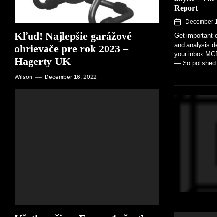
Report
December 1
Kľud! Najlepšie garážové
Get important 
and analysis de
ohrievače pre rok 2023 –
your inbox M
Hagerty UK
— So polished i
traditional car t
Wilson
December 16, 2022