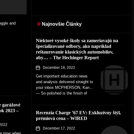
uggle and
ill be at their
o): Prvá časť
Najnovšie Články
Niektoré vysoké školy sa zameriavajú na
špecializované odbory, ako napríklad
reštaurovanie klasických automobilov,
aby… – The Hechinger Report
Kan. — So
December 18, 2022
Get important education news
and analysis delivered straight to
your inbox MCPHERSON, Kan.
— So polished is the finish of
the traditional car that, like...
e garážové
ok 2023 –
Recenzia Charge ’67 EV: Exkluzívny štýl,
prémiová cena – WIRED
2022
December 17, 2022
he time when