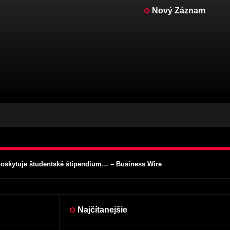
Nový Záznam
oskytuje študentské štipendium… – Business Wire
 na špecializované odbory, ako napríklad reštaurovanie klasických aut
týl, prémiová cena – WIRED
re rok 2023 – Hagerty UK
hunters
oskytuje študentské štipendium… – Business Wire
 na špecializované odbory, ako napríklad reštaurovanie klasických aut
týl, prémiová cena – WIRED
re rok 2023 – Hagerty UK
Najčítanejšie
hunters