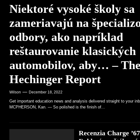
Niektoré vysoké školy sa
Nadácia Roba a Melani Waltonovcov p
zameriavajú na špecializ
odbory, ako napríklad
reštaurovanie klasických
automobilov, aby… – Th
Hechinger Report
Wilson
December 18, 2022
Get important education news and analysis delivered straight to your in
MCPHERSON, Kan. — So polished is the finish of...
Recenzia Charge ’6