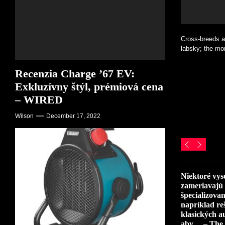
Cross-breeds ar
Winter might be
All Eyes On Es
labsky; the mor
busiest with th
When Speedhunt
Recenzia Charge ’67 EV:
Exkluzívny štýl, prémiová cena
– WIRED
Get important 
Wilson
December 17, 2022
polished is the f
Niektoré vys
zameriavajú
špecializova
napríklad re
klasických a
aby… – The 