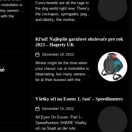
Cross-breeds are all the rage in
r motorbike is
the dog world right now. There’s
any owners will
the cockapoo, springador, puggle
 with the
and labsky; the morkie,
chiweenie and whoodle. The
idea...
Kľud! Najlepšie garážové ohrievače pre rok
2023 – Hagerty UK
December 16, 2022
Winter might be the time when
né
your classic car or motorbike is
hibernating, but many owners will
be at their busiest with the
spanners. With...
Všetky oči na Essen: 1. časť – Speedhunters
December 15, 2022
All Eyes On Essen: Part 1 -
Speedhunters SHARE Všetky
oči na Stadt an der ruhr