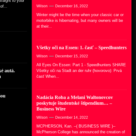
Všetky oči na Essen: 1. časť –
raight to your
Speedhunters
f...
Wilson
December 16, 2022
Winter might be the time when your classic car or
December 15, 2022
motorbike is hibernating, but many owners will be
at their...
Nadácia Roba a Melani
Waltonovcov poskytuje študentské
štipendium… – Business Wire
Všetky oči na Essen: 1. časť – Speedhunters
December 14, 2022
Wilson
December 15, 2022
All Eyes On Essen: Part 1 - Speedhunters SHARE
ké autá.
Všetky oči na Stadt an der ruhr (hovorovo): Prvá
h
časť When...
šou
Nadácia Roba a Melani Waltonovcov
poskytuje študentské štipendium… –
Business Wire
Wilson
December 14, 2022
MCPHERSON, Kan. --( BUSINESS WIRE )--
McPherson College has announced the creation of