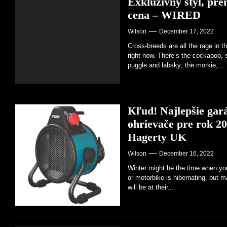
Exkluzívny štýl, pr
cena – WIRED
Wilson
December 17, 2022
Cross-breeds are all the rage in t
right now. There’s the cockapoo, 
puggle and labsky; the morkie,...
Kľud! Najlepšie gar
ohrievače pre rok 20
Hagerty UK
Wilson
December 16, 2022
Winter might be the time when you
or motorbike is hibernating, but 
will be at their...