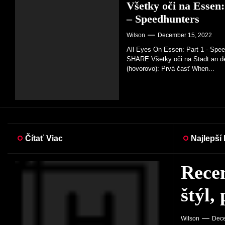
Všetky oči na Essen:
– Speedhunters
Wilson
December 15, 2022
All Eyes On Essen: Part 1 - Spe
SHARE Všetky oči na Stadt an de
(hovorovo): Prvá časť When...
Čítať Viac
Najlepší
Niekt
Rece
Kľud!
Všetk
na šp
štýl
pre 
Spee
naprí
Wilson
Wilson
Wilson
Dece
Dece
Dece