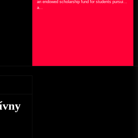
an endowed scholarship fund for students pursuing
a...
avajú
ívny
ače
ých