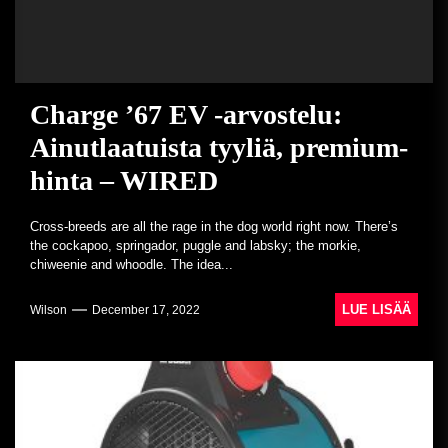
Charge ’67 EV -arvostelu:
Ainutlaatuista tyyliä, premium-
hinta – WIRED
Cross-breeds are all the rage in the dog world right now. There’s
the cockapoo, springador, puggle and labsky; the morkie,
chiweenie and whoodle. The idea...
LUE LISÄÄ
Wilson
December 17, 2022