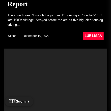
Report
The sound doesn’t match the picture. I’m driving a Porsche 911 of
late 1980s vintage. Arrayed before me are its five big, clear analog
driving...
LUE LISÄÄ
Wilson
December 10, 2022
🇫🇮
Suomi ▾