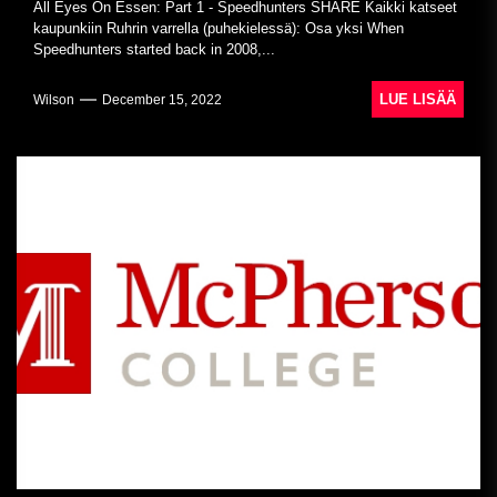
All Eyes On Essen: Part 1 - Speedhunters SHARE Kaikki katseet
kaupunkiin Ruhrin varrella (puhekielessä): Osa yksi When
Speedhunters started back in 2008,...
LUE LISÄÄ
Wilson
December 15, 2022