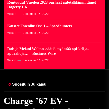
Rentoudu! Vuoden 2023 parhaat autotallilämmittimet –
Hagerty UK
Wilson
December 16, 2022
Katseet Esseniin: Osa 1 – Speedhunters
Wilson
December 15, 2022
Rob ja Melani Walton -säätiö myöntää opiskelija-
apurahoja… – Business Wire
Wilson
December 14, 2022
Suosituin Julkaisu
Jotkin korkeakoulut
Charge ’67 EV -
Rentoudu! Vuoden 2023
Katseet Esseniin: Osa 1 –