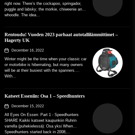
right now. There’s the cockapoo, springador,
puggle and labsky; the morkie, chiweenie and
whoodle. The idea...
Rentoudu! Vuoden 2023 parhaat autotallilämmittimet –
Hagerty UK
December 16, 2022
Winter might be the time when your classic car
or motorbike is hibernating, but many owners
will be at their busiest with the spanners.
With...
Katseet Esseniin: Osa 1 – Speedhunters
December 15, 2022
All Eyes On Essen: Part 1 - Speedhunters
SHARE Kaikki katseet kaupunkiin Ruhrin
varrella (puhekielessä): Osa yksi When
Speedhunters started back in 2008,...