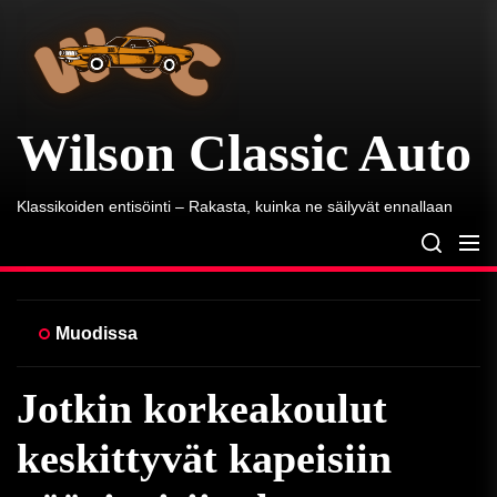
Wilson
Skip
Classic
to
Auto
the
content
Wilson Classic Auto
Klassikoiden entisöinti – Rakasta, kuinka ne säilyvät ennallaan
Muodissa
Jotkin korkeakoulut
keskittyvät kapeisiin