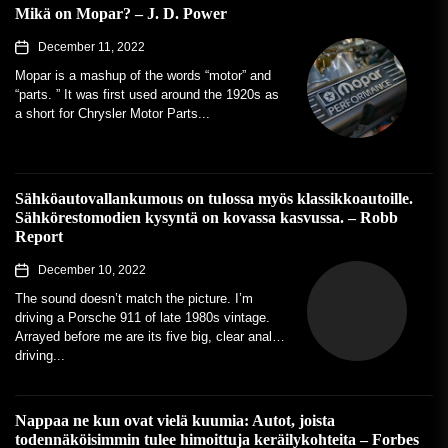
Mikä on Mopar? – J. D. Power
December 11, 2022
Mopar is a mashup of the words “motor” and
“parts. ” It was first used around the 1920s as
a short for Chrysler Motor Parts...
Sähköautovallankumous on tulossa myös klassikkoautoille.
Sähkörestomodien kysyntä on kovassa kasvussa. – Robb
Report
December 10, 2022
The sound doesn’t match the picture. I’m
driving a Porsche 911 of late 1980s vintage.
Arrayed before me are its five big, clear analog
driving...
Nappaa ne kun ovat vielä kuumia: Autot, joista
todennäköisimmin tulee himoittuja keräilykohteita – Forbes