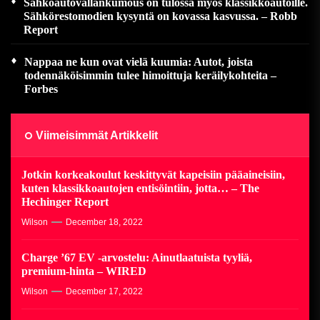
Sähköautovallankumous on tulossa myös klassikkoautoille.
Sähkörestomodien kysyntä on kovassa kasvussa. – Robb
Report
Nappaa ne kun ovat vielä kuumia: Autot, joista
todennäköisimmin tulee himoittuja keräilykohteita –
Forbes
Viimeisimmät Artikkelit
Jotkin korkeakoulut keskittyvät kapeisiin pääaineisiin,
kuten klassikkoautojen entisöintiin, jotta… – The
Hechinger Report
Wilson
December 18, 2022
Charge ’67 EV -arvostelu: Ainutlaatuista tyyliä,
premium-hinta – WIRED
Wilson
December 17, 2022