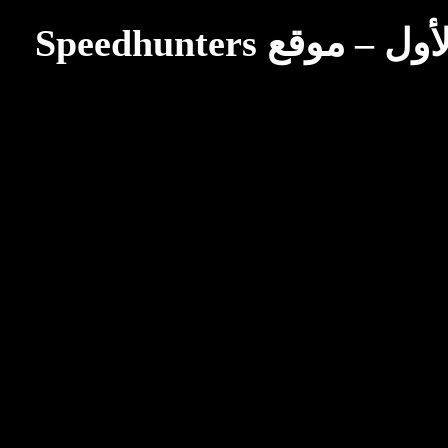
سيارة مرسيدس فرانكشتاين حقيقية
قع Speedhunters
كليًا بمحرك V12 – MotorBiscuit
January 23, 2023
تم الإعلان عن مواعيد أيام الدراجات
النارية الكلاسيكية Permco AMA
لعام 2023 - Cycle News
January 27, 2023
تم الإعلان عن مواعيد أيام الدراجات
النارية الكلاسيكية لعام 2023 برعاية
بيرمكو AMA - Racer X Online
January 26, 2023
هاجرتي تطلق برنامج مُعاَدِلة الكربون
للمُتحمّسين – PR Newswire
January 26, 2023
برامج غير اعتيادية تجذب الانتباه إلى
الكليات- VOA Learning English