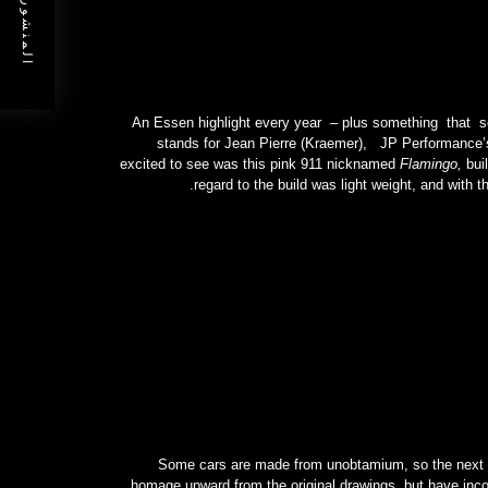
المنشور السابق
An Essen highlight every year – plus something that see
stands for Jean Pierre (Kraemer), JP Performance’
excited to see was this pink 911 nicknamed
Flamingo,
bui
regard to the build was light weight, and with t
Some cars are made from unobtamium, so the next bes
homage upward from the original drawings, but have incorp