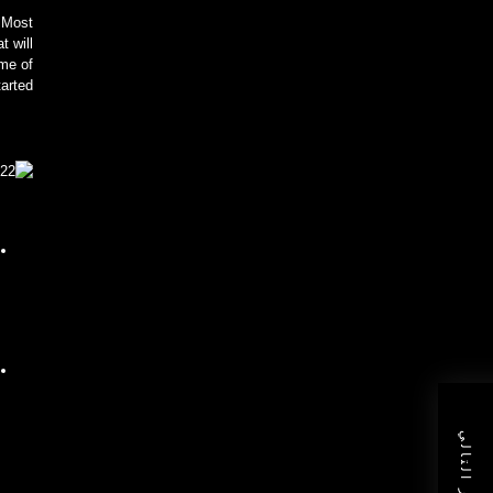
. Most
t will
ome of
arted…