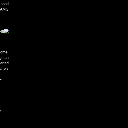
e hood
0 AMG.
o some
ugh an
verted
rrels.