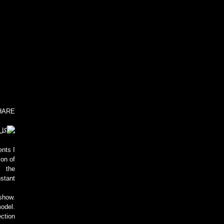
HARE
nts I
ion of
f, the
tant.
 show.
model.
ction.