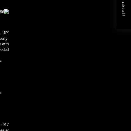
المنشور التالي
. ‘JP’
eally
e with
eeded.
he 917
easier