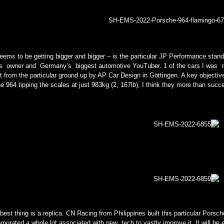
ms to be getting bigger and bigger – is the particular JP Performance stand
s owner and Germany’s biggest automotive YouTuber. 1 of the cars I was r
lt from the particular ground up by AP Car Design in Göttingen. A key objectiv
he 964 tipping the scales at just 983kg (2, 167lb), I think they more than succ
t thing is a replica. CN Racing from Philippines built this particular Porsc
orated a whole lot associated with new tech to vastly improve it. It will be 