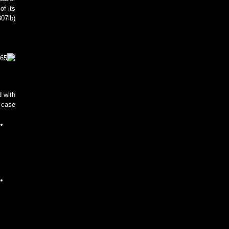
of its
07lb).
 with
 case.