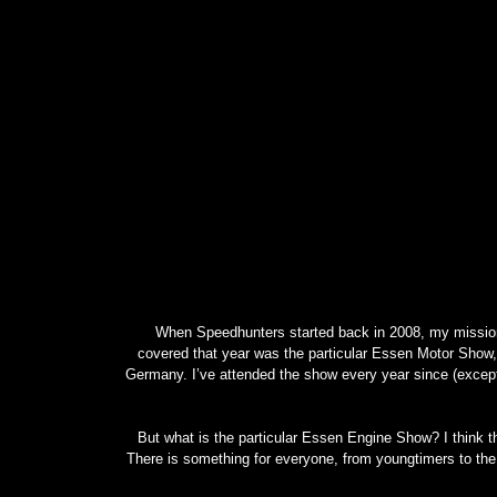
January 24, 2023
سيارة مرسيدس فرانكشتاين حقيقية
كليًا بمحرك V12 – MotorBiscuit
January 23, 2023
When Speedhunters started back in 2008, my mission 
covered that year was the particular Essen Motor Show,
Germany. I’ve attended the show every year since (except
But what is the particular Essen Engine Show? I think th
There is something for everyone, from youngtimers to the 