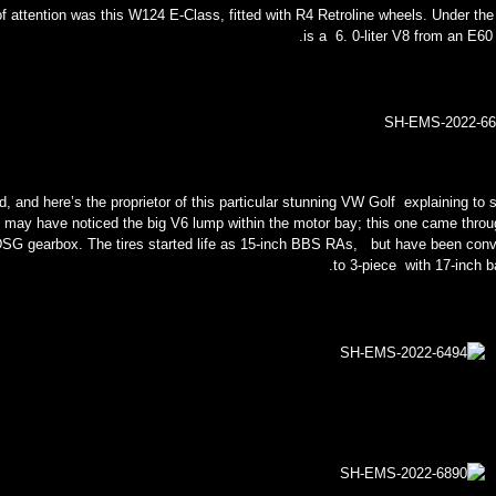
 attention was this W124 E-Class, fitted with R4 Retroline wheels. Under th
is a 6. 0-liter V8 from an E6
ld, and here’s the proprietor of this particular stunning VW Golf explaining t
u may have noticed the big V6 lump within the motor bay; this one came thro
d DSG gearbox. The tires started life as 15-inch BBS RAs, but have been con
to 3-piece with 17-inch ba