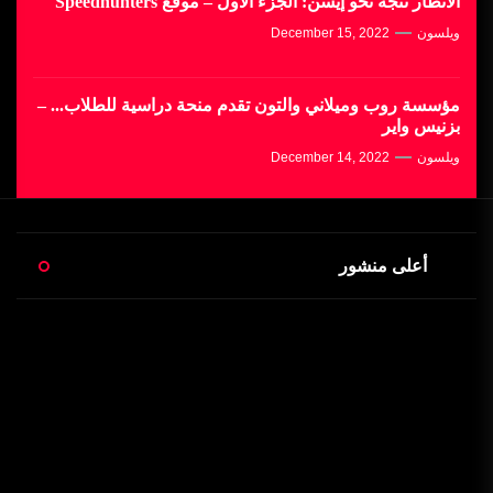
الأنظار تتجه نحو إيسن: الجزء الأول – موقع Speedhunters
ويلسون
December 15, 2022
مؤسسة روب وميلاني والتون تقدم منحة دراسية للطلاب... –
بزنيس واير
ويلسون
December 14, 2022
أعلى منشور
تركز بعض الكليات على
التخصصات المتخصصة،
مثل ترميم السيارات
الكلاسيكية، إلى… – تقرير