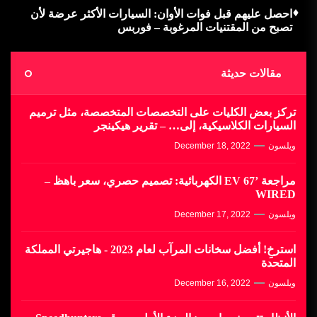
احصل عليهم قبل فوات الأوان: السيارات الأكثر عرضة لأن
تصبح من المقتنيات المرغوبة – فوربس
مقالات حديثة
تركز بعض الكليات على التخصصات المتخصصة، مثل ترميم
السيارات الكلاسيكية، إلى… – تقرير هيكينجر
ويلسون
December 18, 2022
مراجعة ’67 EV الكهربائية: تصميم حصري، سعر باهظ –
WIRED
ويلسون
December 17, 2022
استرخِ! أفضل سخانات المرآب لعام 2023 - هاجيرتي المملكة
المتحدة
ويلسون
December 16, 2022